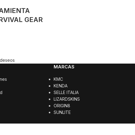
AMIENTA
RVIVAL GEAR
e deseos
MARCAS
ones
KMC
KENDA
ad
SELLE ITALIA
LIZARDSKINS
ORIGIN8
SUNLITE