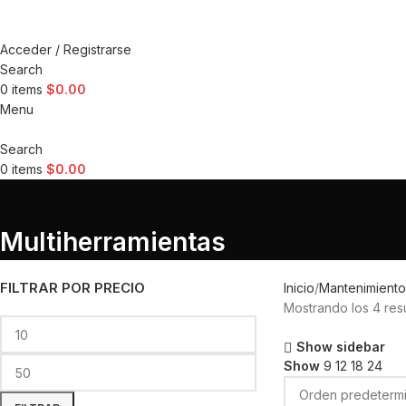
Acceder / Registrarse
Search
0
items
$
0.00
Menu
Search
0
items
$
0.00
Multiherramientas
FILTRAR POR PRECIO
Inicio
Mantenimiento
Mostrando los 4 res
Show sidebar
Show
9
12
18
24