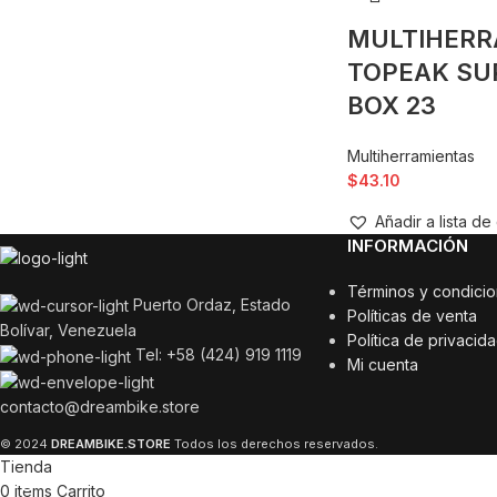
MULTIHERR
TOPEAK SU
BOX 23
Multiherramientas
$
43.10
Añadir a lista d
INFORMACIÓN
Términos y condici
Puerto Ordaz, Estado
Políticas de venta
Bolívar, Venezuela
Política de privacid
Tel: +58 (424) 919 1119
Mi cuenta
contacto@dreambike.store
© 2024
DREAMBIKE.STORE
Todos los derechos reservados.
Tienda
0
items
Carrito