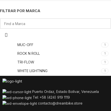
FILTRAR POR MARCA
MUC-OFF
1
ROCK N ROLL
1
TRI-FLOW
1
WHITE LIGHTNING
1
Puerto Ordaz, Estado Bolívar, Venezuela
Tel: +58 (424) 919 1119
contacto@dreambike.store