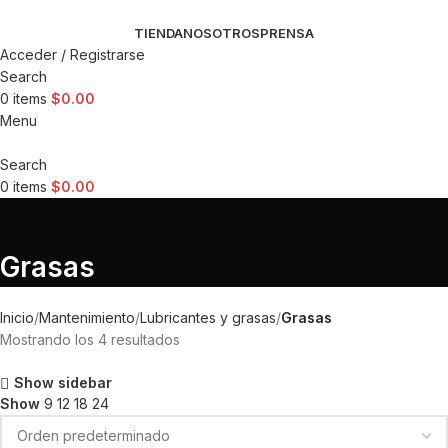
TIENDA
NOSOTROS
PRENSA
Acceder / Registrarse
Search
0
items
$
0.00
Menu
Search
0
items
$
0.00
Grasas
Inicio
Mantenimiento
Lubricantes y grasas
Grasas
Mostrando los 4 resultados
Show sidebar
Show
9
12
18
24