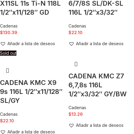
X11SL 11s Ti-N 118L
6/7/8S SL/DK-SL
1/2″x11/128″ GD
116L 1/2″x3/32″
Cadenas
Cadenas
$
130.39
$
22.10
Añadir a lista de deseos
Añadir a lista de deseos
Sold out
CADENA KMC Z7
CADENA KMC X9
6,7,8s 116L
9s 116L 1/2″x11/128″
1/2″x3/32″ GY/BW
SL/GY
Cadenas
Cadenas
$
13.26
$
22.10
Añadir a lista de deseos
Añadir a lista de deseos