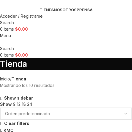
TIENDA
NOSOTROS
PRENSA
Acceder / Registrarse
Search
0
items
$
0.00
Menu
Search
0
items
$
0.00
Tienda
Inicio
Tienda
Mostrando los 10 resultados
Show sidebar
Show
9
12
18
24
Clear filters
KMC