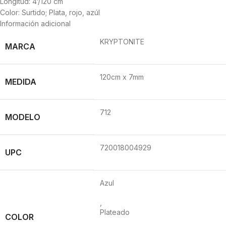
Longitud: 4’/120 cm
Color: Surtido; Plata, rojo, azúl
Información adicional
KRYPTONITE
MARCA
120cm x 7mm
MEDIDA
712
MODELO
720018004929
UPC
Azul
,
Plateado
COLOR