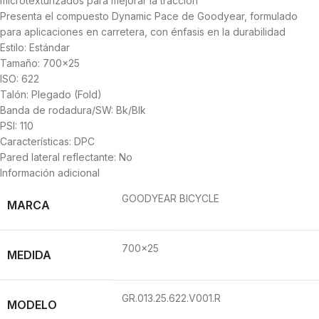
microtexturizados para mejorar la tracción
Presenta el compuesto Dynamic Pace de Goodyear, formulado
para aplicaciones en carretera, con énfasis en la durabilidad
Estilo: Estándar
Tamaño: 700×25
ISO: 622
Talón: Plegado (Fold)
Banda de rodadura/SW: Bk/Blk
PSI: 110
Características: DPC
Pared lateral reflectante: No
Información adicional
GOODYEAR BICYCLE
MARCA
700×25
MEDIDA
GR.013.25.622.V001.R
MODELO