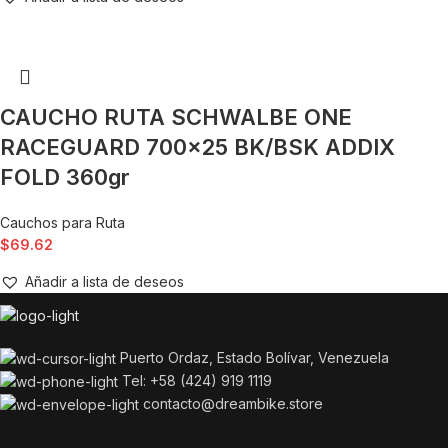
CAUCHO RUTA SCHWALBE ONE
RACEGUARD 700×25 BK/BSK ADDIX
FOLD 360gr
Cauchos para Ruta
$
69.62
Añadir a lista de deseos
Puerto Ordaz, Estado Bolívar, Venezuela
Tel: +58 (424) 919 1119
contacto@dreambike.store