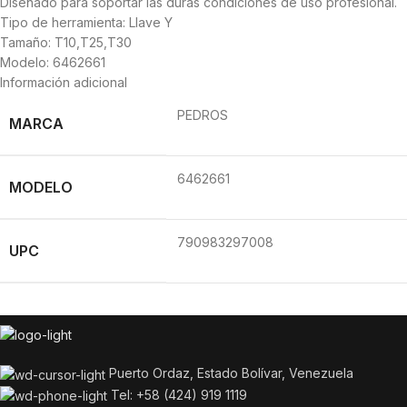
Diseñado para soportar las duras condiciones de uso profesional.
Tipo de herramienta: Llave Y
Tamaño: T10,T25,T30
Modelo: 6462661
Información adicional
PEDROS
MARCA
6462661
MODELO
790983297008
UPC
Puerto Ordaz, Estado Bolívar, Venezuela
Tel: +58 (424) 919 1119