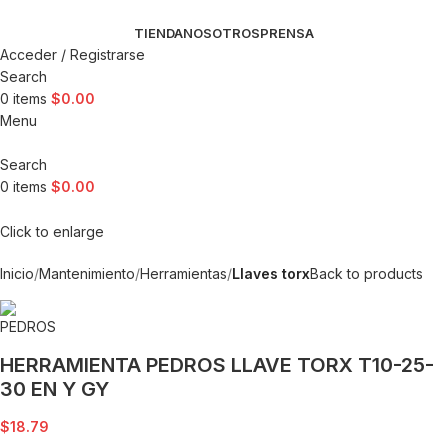
TIENDA
NOSOTROS
PRENSA
Acceder / Registrarse
Search
0
items
$
0.00
Menu
Search
0
items
$
0.00
Click to enlarge
Inicio
Mantenimiento
Herramientas
Llaves torx
Back to products
HERRAMIENTA PEDROS LLAVE TORX T10-25-
30 EN Y GY
$
18.79