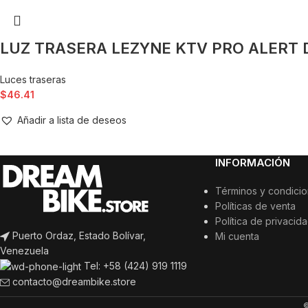
LUZ TRASERA LEZYNE KTV PRO ALERT 
Luces traseras
$
46.41
Añadir a lista de deseos
INFORMACIÓN
Términos y condici
Políticas de venta
Política de privacid
Puerto Ordaz, Estado Bolívar,
Mi cuenta
Venezuela
Tel: +58 (424) 919 1119
contacto@dreambike.store