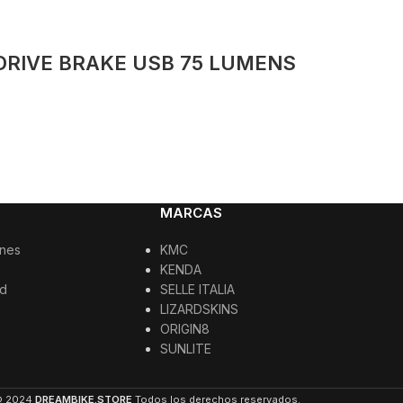
DRIVE BRAKE USB 75 LUMENS
MARCAS
ones
KMC
KENDA
ad
SELLE ITALIA
LIZARDSKINS
ORIGIN8
SUNLITE
© 2024
DREAMBIKE.STORE
Todos los derechos reservados.