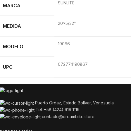
SUNLITE
MARCA
20×5/32"
MEDIDA
19086
MODELO
072774190867
UPC
Puerto Ordaz, Estado Bolívar, Venezuela
Tel: +58 (424) 919 1119
contacto@dreambike.store