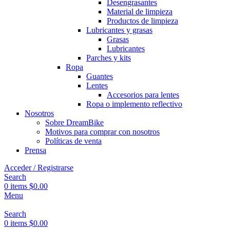
Desengrasantes
Material de limpieza
Productos de limpieza
Lubricantes y grasas
Grasas
Lubricantes
Parches y kits
Ropa
Guantes
Lentes
Accesorios para lentes
Ropa o implemento reflectivo
Nosotros
Sobre DreamBike
Motivos para comprar con nosotros
Políticas de venta
Prensa
Acceder / Registrarse
Search
0
items
$
0.00
Menu
Search
0
items
$
0.00