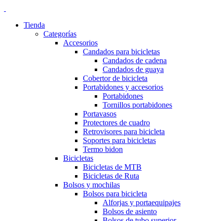
Tienda
Categorías
Accesorios
Candados para bicicletas
Candados de cadena
Candados de guaya
Cobertor de bicicleta
Portabidones y accesorios
Portabidones
Tornillos portabidones
Portavasos
Protectores de cuadro
Retrovisores para bicicleta
Soportes para bicicletas
Termo bidon
Bicicletas
Bicicletas de MTB
Bicicletas de Ruta
Bolsos y mochilas
Bolsos para bicicleta
Alforjas y portaequipajes
Bolsos de asiento
Bolsos de tubo superior