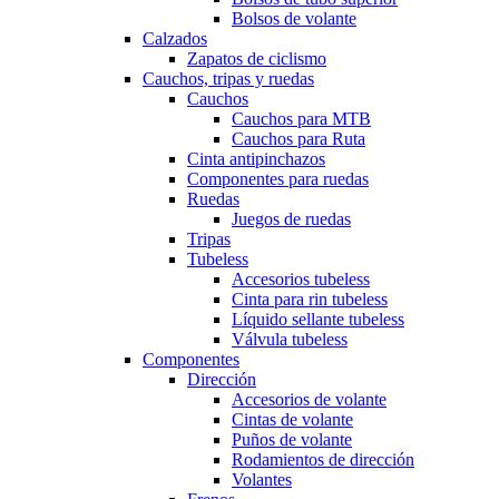
Bolsos de volante
Calzados
Zapatos de ciclismo
Cauchos, tripas y ruedas
Cauchos
Cauchos para MTB
Cauchos para Ruta
Cinta antipinchazos
Componentes para ruedas
Ruedas
Juegos de ruedas
Tripas
Tubeless
Accesorios tubeless
Cinta para rin tubeless
Líquido sellante tubeless
Válvula tubeless
Componentes
Dirección
Accesorios de volante
Cintas de volante
Puños de volante
Rodamientos de dirección
Volantes