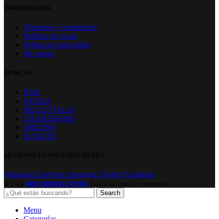
INFORMACIÓN
Términos y condiciones
Políticas de venta
Política de privacidad
Mi cuenta
MARCAS
KMC
KENDA
SELLE ITALIA
LIZARDSKINS
ORIGIN8
SUNLITE
SÍGUENOS EN NUESTRAS REDES
Whatsapp
Envelope
Instagram
Twitter
Facebook
© 2024
DREAMBIKE.STORE
Todos los derechos reservados.
Search
Menu
Categorías