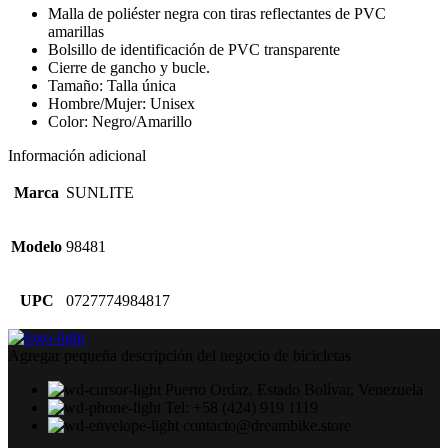
Malla de poliéster negra con tiras reflectantes de PVC
amarillas
Bolsillo de identificación de PVC transparente
Cierre de gancho y bucle.
Tamaño: Talla única
Hombre/Mujer: Unisex
Color: Negro/Amarillo
Información adicional
Marca
SUNLITE
Modelo
98481
UPC
0727774984817
Agregar pequeña descripción del negocio de bicicletas
Puerto Ordaz, Estado Bolívar, Venezuela
Tel: +58 (424) 919 1119
contacto@dreambike.store