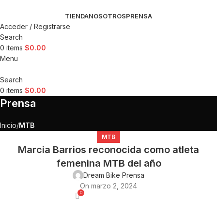
TIENDA
NOSOTROS
PRENSA
Acceder / Registrarse
Search
0
items
$
0.00
Menu
Search
0
items
$
0.00
Prensa
Inicio
MTB
MTB
Marcia Barrios reconocida como atleta
femenina MTB del año
Dream Bike Prensa
On marzo 2, 2024
0