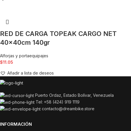
RED DE CARGA TOPEAK CARGO NET
40x40cm 140gr
Alforjas y portaequipajes
$
11.05
Añadir a lista de deseos
Puerto Ordaz, Estado Bolívar, Venezuela
Tel: +58 (424) 919 1119
contacto@dreambike.store
INFORMACIÓN