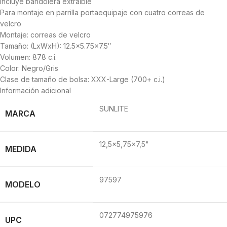
Incluye bandolera extraíble
Para montaje en parrilla portaequipaje con cuatro correas de
velcro
Montaje: correas de velcro
Tamaño: (LxWxH): 12.5×5.75×7.5″
Volumen: 878 c.i.
Color: Negro/Gris
Clase de tamaño de bolsa: XXX-Large (700+ c.i.)
Información adicional
SUNLITE
MARCA
12,5×5,75×7,5"
MEDIDA
97597
MODELO
072774975976
UPC