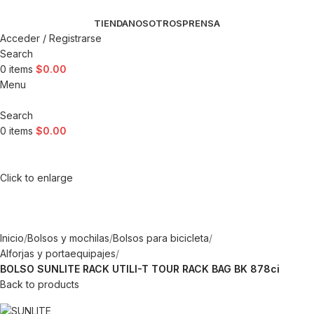
TIENDA
NOSOTROS
PRENSA
Acceder / Registrarse
Search
0
items
$
0.00
Menu
Search
0
items
$
0.00
Click to enlarge
Inicio
Bolsos y mochilas
Bolsos para bicicleta
Alforjas y portaequipajes
BOLSO SUNLITE RACK UTILI-T TOUR RACK BAG BK 878ci
Back to products