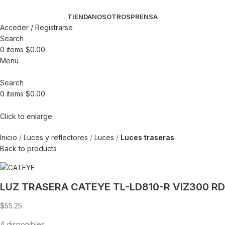
TIENDA
NOSOTROS
PRENSA
Acceder / Registrarse
Search
0
items
$
0.00
Menu
Search
0
items
$
0.00
Click to enlarge
Inicio
Luces y reflectores
Luces
Luces traseras
Back to products
LUZ TRASERA CATEYE TL-LD810-R VIZ300 RD
$
55.25
4 disponibles