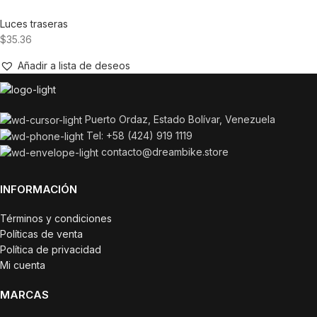
Luces traseras
$
35.36
Añadir a lista de deseos
Puerto Ordaz, Estado Bolívar, Venezuela
Tel: +58 (424) 919 1119
contacto@dreambike.store
INFORMACIÓN
Términos y condiciones
Políticas de venta
Política de privacidad
Mi cuenta
MARCAS