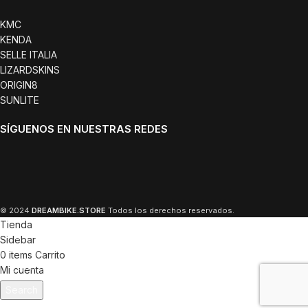
KMC
KENDA
SELLE ITALIA
LIZARDSKINS
ORIGIN8
SUNLITE
SÍGUENOS EN NUESTRAS REDES
© 2024
DREAMBIKE.STORE
Todos los derechos reservados.
Tienda
Sidebar
0
items
Carrito
Mi cuenta
Search
Escriba para ver los productos que busca